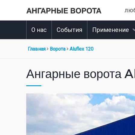
люб
О нас
События
Применение
Главная
Ворота
Aluflex 120
Ангарные ворота A