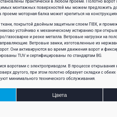
 установлены практически в любом проеме. Полотно ворот
ходимых монтажных поверхностей мы можем предложить 
 проеме моторная балка может крепиться на конструкция
ой ткани, покрытой двойным защитным слоем ПВХ, и про
динаково устойчиво к механическому истиранию при открыв
ро/газосварке и резке металла. Ветровые нагрузки на по
правляющие. Ветровые замки, изготовленные из нержаве
орот. Они активируются во время движения ворот и фикси
ированы TUV и сертифицированы по стандартам BG.
 воротами с электроприводом. В процессе открывания н
ерх другого, при этом полотно образует складки с обеих
буют минимального технического обслуживания.
Цвета